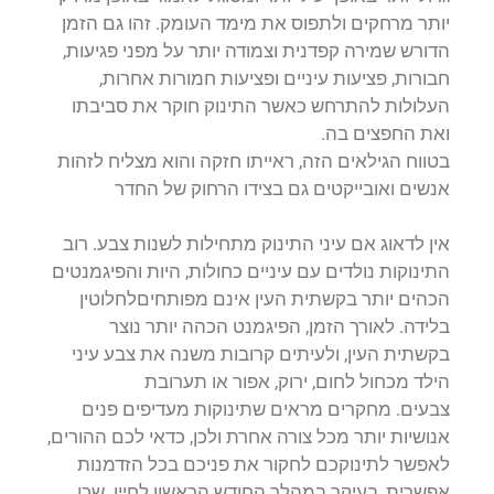
יותר מרחקים ולתפוס את מימד העומק. זהו גם הזמן
הדורש שמירה קפדנית וצמודה יותר על מפני פגיעות,
חבורות, פציעות עיניים ופציעות חמורות אחרות,
העלולות להתרחש כאשר התינוק חוקר את סביבתו
ואת החפצים בה.
בטווח הגילאים הזה, ראייתו חזקה והוא מצליח לזהות
אנשים ואובייקטים גם בצידו הרחוק של החדר
אין לדאוג אם עיני התינוק מתחילות לשנות צבע. רוב
התינוקות נולדים עם עיניים כחולות, היות והפיגמנטים
הכהים יותר בקשתית העין אינם מפותחיםלחלוטין
בלידה. לאורך הזמן, הפיגמנט הכהה יותר נוצר
בקשתית העין, ולעיתים קרובות משנה את צבע עיני
הילד מכחול לחום, ירוק, אפור או תערובת
צבעים. מחקרים מראים שתינוקות מעדיפים פנים
אנושיות יותר מכל צורה אחרת ולכן, כדאי לכם ההורים,
לאפשר לתינוקכם לחקור את פניכם בכל הזדמנות
אפשרית, בעיקר במהלך החודש הראשון לחייו. שכן