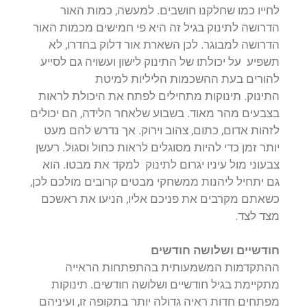
לחייו כמו שחלקנו חושבים. למעשה, כמות האור
הדרושה לתינוק בגיל זה היא פי חמישים מכמות האור
הדרושה למבוגר. לכן השארת אור דלוק בחדרו, לא
תשפיע על יכולתו של התינוק לישון ועשויה גם לסייע
להורים בעת ההשכמות הליליות למיטת
התינוק. תינוקות מתחילים לפתח את היכולת לראות
בצבעים מהר מאוד. בשבוע שלאחר הלידה, הם יכולים
לזהות אדום, כתום, צהוב וירוק. אך נדרש להם מעט
יותר זמן כדי להיות מסוגלים לראות כחול וסגול. רעשן
צבעוני מול עיניו יגרום לתינוק למקד את מבטו. הוא
גם יתחיל ליהנות ממשחקי מבטים קרובים מולכם לכן,
כשאתם מקרבים את פניכם אליו, הניעו את ראשכם
מצד לצד.
חודשיים ושלושה חודשים
ההתקדמות המשמעותית בהתפתחות הראייה
מתקיימת בגיל חודשיים ושלושה חודשים. תינוקות
מפתחים חדות ראיה גדולה יותר בתקופה זו, ועיניהם