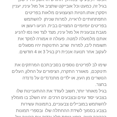
בגיל זה, כמעט וכל אובייקט שתציב אל מול עיניו, יעניין
ויסקרן אותו.חנויות הצעצועים מלאות בפריטים
התפתחותיים לראייה, למרות שניתן להשתמש
בפריטים יומיומיים המצויים בבית. הניעו רעשן או
מגבת צבעונית אל מול עיניו, מצד לצד ואז נסו להניע
אותם מלמעלה למטה. פעולה זו אמורה למקד את
תשומת ליבו, למרות שרוב התינוקות יהיו מסוגלים
לעקוב אחר תנועה אנכית רק בגיל 3 או 4 חודשים.
שימו לב לפריטים נוספים בסביבתכם המרתקים את
תינוקכם, מאוורר התקרה, הציפורים על החלון, העלים
הנושרים מן העץ, או ילדים מתנדנדים על נדנדה
בחצר.
בגיל מאוחר יותר, חשוב לעודד את ההתעניינות שלו
בצבעי יסוד עזים ובצבעים הרכים. זהו השלב בו מומלץ
להשתמש במוביילים צבעוניים, בתמונות עשירות
בצבע בסמוך לשידת ההחתלה שלו ובספרי תמונות
בכריכה קשה. רופא טיפת חלב יבדוק את הראיה של