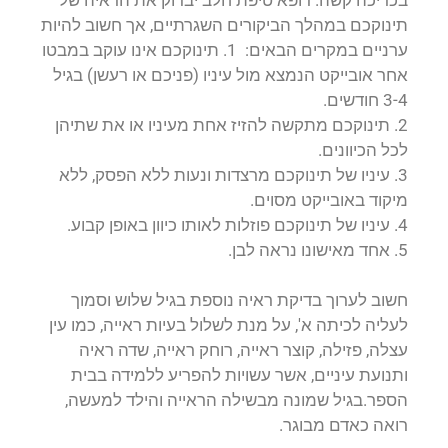
תינוקכם במהלך הביקורים השגרתיים, אך חשוב להיות
ערניים במקרים הבאים: 1. תינוקכם אינו עוקב במבטו
אחר אובייקט הנמצא מול עיניו (פניכם או רעשן) בגיל
3-4 חודשים.
2. תינוקכם מתקשה להזיז אחת מעיניו או את שתיהן
לכל הכיוונים.
3. עיניו של תינוקכם מרצדות ונעות ללא הפסק, ללא
מיקוד באובייקט מסוים.
4. עיניו של תינוקכם פוזלות לאותו כיוון באופן קבוע.
5. אחד מאישונו נראה לבן.
חשוב לערוך בדיקת ראיה נוספת בגיל שלוש וסמוך
לעליה לכיתה א', על מנת לשלול בעיות ראייה, כמו עין
עצלה, פזילה, קוצר ראייה, רוחק ראייה, שדה ראיה
ותנועת עיניים, אשר עשויות להפריע ללמידה בבית
הספר.בגיל שמונה מבשילה הראייה והילד למעשה,
רואה כאדם מבוגר.