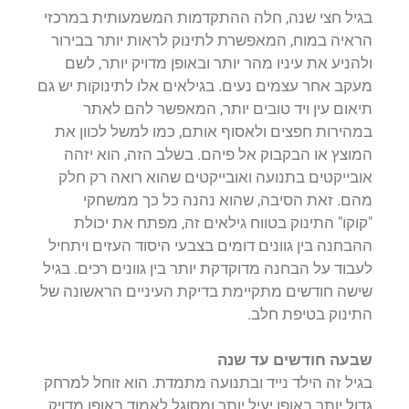
בגיל חצי שנה, חלה ההתקדמות המשמעותית במרכזי
הראיה במוח, המאפשרת לתינוק לראות יותר בבירור
ולהניע את עיניו מהר יותר ובאופן מדויק יותר, לשם
מעקב אחר עצמים נעים. בגילאים אלו לתינוקות יש גם
תיאום עין ויד טובים יותר, המאפשר להם לאתר
במהירות חפצים ולאסוף אותם, כמו למשל לכוון את
המוצץ או הבקבוק אל פיהם. בשלב הזה, הוא יזהה
אובייקטים בתנועה ואובייקטים שהוא רואה רק חלק
מהם. זאת הסיבה, שהוא נהנה כל כך ממשחקי
"קוקו" התינוק בטווח גילאים זה, מפתח את יכולת
ההבחנה בין גוונים דומים בצבעי היסוד העזים ויתחיל
לעבוד על הבחנה מדוקדקת יותר בין גוונים רכים. בגיל
שישה חודשים מתקיימת בדיקת העיניים הראשונה של
התינוק בטיפת חלב.
שבעה חודשים עד שנה
בגיל זה הילד נייד ובתנועה מתמדת. הוא זוחל למרחק
גדול יותר באופן יעיל יותר ומסוגל לאמוד באופן מדויק