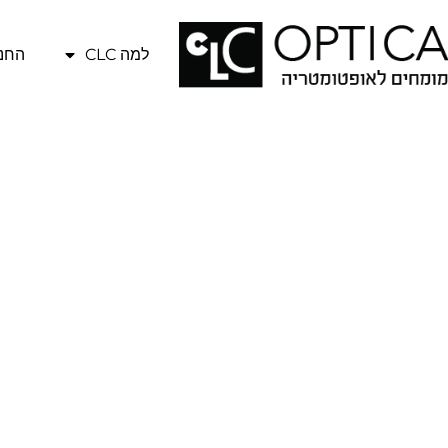
למה CLC
החנו