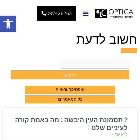
097426263
פתח סרגל
למה CLC
חשוב לדעת
אופטיקה וראייה
כל המאמרים
? תסמונת העין היבשה : מה באמת קורה
לעיניים שלנו
קרא עוד »