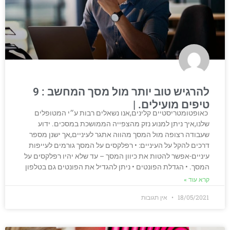
להרגיש טוב יותר מול מסך המחשב : 9
טיפים מועילים.
כאופטומטריסטיים קלינים,אנו נשאלים רבות ע״י המטופלים
שלנו,איך ניתן למנוע נזק מהצפייה הממושכת במסכים. ידוע
שעבודה רצופה מול המסך מהווה אתגר לעיניים,אך ישנן מספר
דרכים להקל על העיניים: • רפלקסים על המסך גורמים לעייפות
עיניים-אפשר להטות את כיוון המסך – עד שלא יהיו רפלקסים על
המסך. • הגדלת הפונטים • ניתן להגדיל את הפונטים גם בטלפון
קרא עוד »
18/05/2021
אין תגובות