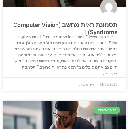
תסמונת ראית מחשב (Computer Vision
Syndrome)
שיתוף ב facebook Facebook שיתוף ב email Email שיתוף ב
print Print בשנים האחרונות הזמן שאנו מול מסכים הולך וגובר
במיוחד עקב השימוש בטלפונים הניידים. אם חשתם תופעת כמו
עייפות כללית או עייפות באיזור העיניים ,אי נוחות ואדמומיות
ובמקרים קיצוניים אפילו כאב ראש, אחרי שימוש במסכים במשך
היום גם אתם סובלים מ״תסמונת ראיית מחשב.״ תסמונת
קרא עוד »
31/01/2023
אין תגובות
כל המאמרים